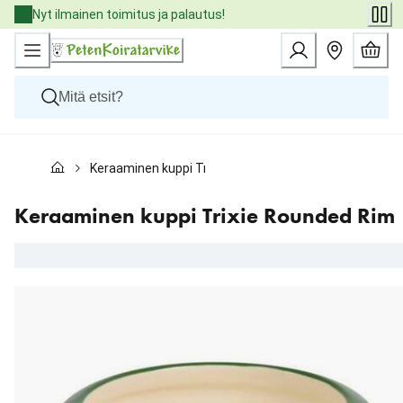
Skip
Nyt ilmainen toimitus ja palautus!
to
Content
Koirat
Keraaminen kuppi Trixie Rounded Rim
Kissat
Pieneläimet
Eläinlääkäriruoat
Keraaminen kuppi Trixie Rounded Rim
Tuotemerkit
Uutuudet
Tarjoukset
Palvelut