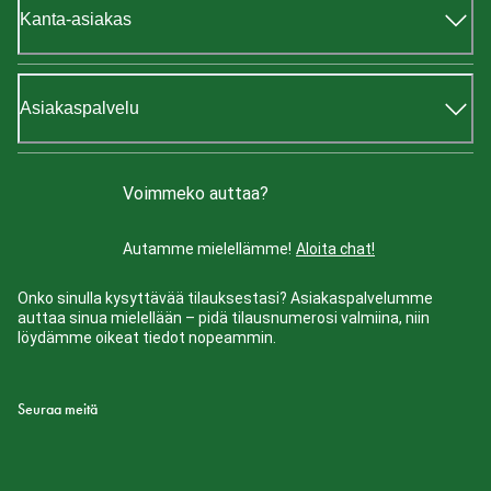
Kanta-asiakas
Asiakaspalvelu
Voimmeko auttaa?
Autamme mielellämme!
Aloita chat!
Onko sinulla kysyttävää tilauksestasi? Asiakaspalvelumme
auttaa sinua mielellään – pidä tilausnumerosi valmiina, niin
löydämme oikeat tiedot nopeammin.
Seuraa meitä