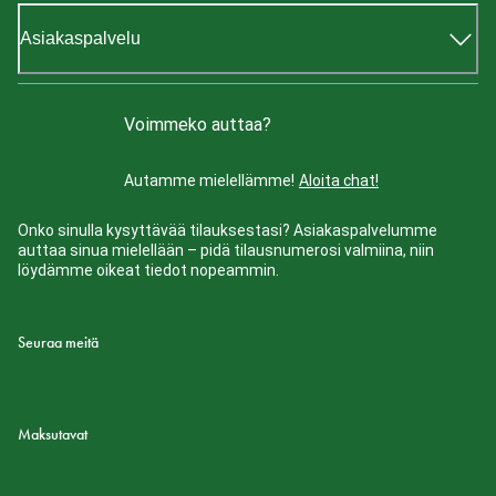
Asiakaspalvelu
Voimmeko auttaa?
Autamme mielellämme!
Aloita chat!
Onko sinulla kysyttävää tilauksestasi? Asiakaspalvelumme
auttaa sinua mielellään – pidä tilausnumerosi valmiina, niin
löydämme oikeat tiedot nopeammin.
Seuraa meitä
Maksutavat