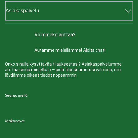
Asiakaspalvelu
Voimmeko auttaa?
Autamme mielellämme!
Aloita chat!
Onko sinulla kysyttävää tilauksestasi? Asiakaspalvelumme
auttaa sinua mielellään – pidä tilausnumerosi valmiina, niin
löydämme oikeat tiedot nopeammin.
Seuraa meitä
Maksutavat