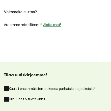
Voimmeko auttaa?
Autamme mielellämme!
Aloita chat!
Tilaa uutiskirjeemme!
Kuulet ensimmäisten joukossa parhaista tarjouksista!
Uutuudet & tuotevinkit