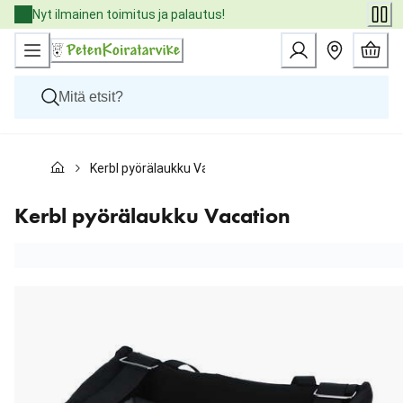
Skip
Nyt ilmainen toimitus ja palautus!
to
Content
Koirat
Kerbl pyörälaukku Vacation
Kissat
Pieneläimet
Eläinlääkäriruoat
Kerbl pyörälaukku Vacation
Tuotemerkit
Uutuudet
Tarjoukset
Palvelut