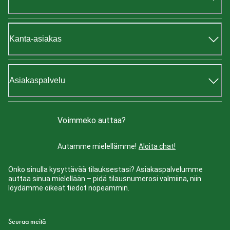
Kanta-asiakas
Asiakaspalvelu
Voimmeko auttaa?
Autamme mielellämme!
Aloita chat!
Onko sinulla kysyttävää tilauksestasi? Asiakaspalvelumme
auttaa sinua mielellään – pidä tilausnumerosi valmiina, niin
löydämme oikeat tiedot nopeammin.
Seuraa meitä