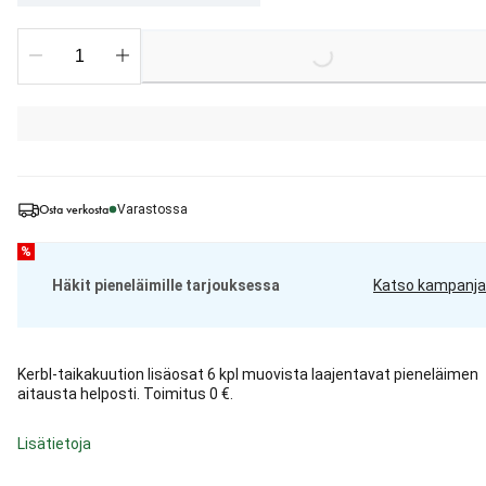
Loading...
Osta verkosta
Varastossa
%
Häkit pieneläimille tarjouksessa
Katso kampanja
Kerbl-taikakuution lisäosat 6 kpl muovista laajentavat pieneläimen
aitausta helposti. Toimitus 0 €.
Lisätietoja