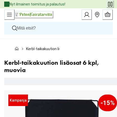
Skip
Nyt ilmainen toimitus ja palautus!
to
Content
Koirat
Kerbl-taikakuution lisäosat 6 kpl, muovia
Kissat
Pieneläimet
Eläinlääkäriruoat
Kerbl-taikakuution lisäosat 6 kpl,
Tuotemerkit
muovia
Uutuudet
Tarjoukset
Palvelut
Kampanja
-15%