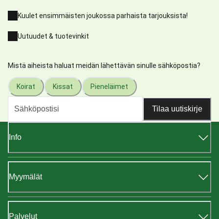
Kuulet ensimmäisten joukossa parhaista tarjouksista!
Uutuudet & tuotevinkit
Mistä aiheista haluat meidän lähettävän sinulle sähköpostia?
Koirat
Kissat
Pieneläimet
Tilaa uutiskirje
Info
Myymälät
Palvelut