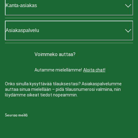
Kanta-asiakas
Asiakaspalvelu
Voimmeko auttaa?
Autamme mielellämme!
Aloita chat!
Onko sinulla kysyttävää tilauksestasi? Asiakaspalvelumme
auttaa sinua mielellään – pidä tilausnumerosi valmiina, niin
löydämme oikeat tiedot nopeammin.
Seuraa meitä