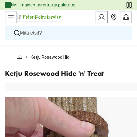
Skip
Nyt ilmainen toimitus ja palautus!
to
Content
Koirat
Ketju Rosewood Hide 'n' Treat
Kissat
Pieneläimet
Eläinlääkäriruoat
Ketju Rosewood Hide 'n' Treat
Tuotemerkit
Uutuudet
Tarjoukset
Palvelut