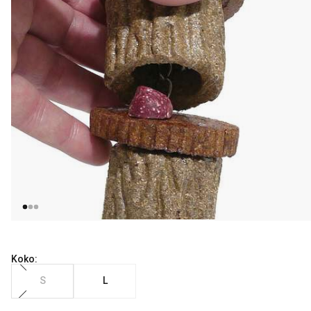
Koko:
S
L
Nykyinen hinta alkaen 9.99 €