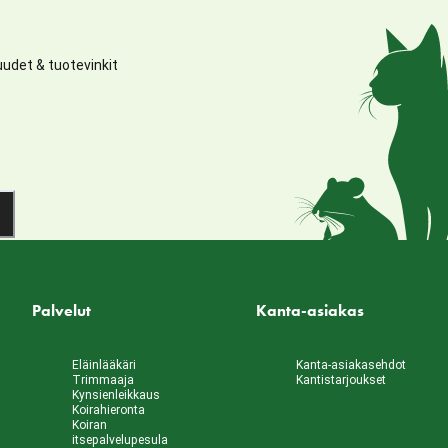
udet & tuotevinkit
Palvelut
Kanta-asiakas
Eläinlääkäri
Kanta-asiakasehdot
Trimmaaja
Kantistarjoukset
Kynsienleikkaus
Koirahieronta
Koiran
itsepalvelupesula