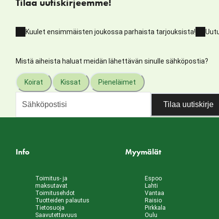
Tilaa uutiskirjeemme!
Kuulet ensimmäisten joukossa parhaista tarjouksista!
Uutu
Mistä aiheista haluat meidän lähettävän sinulle sähköpostia?
Koirat
Kissat
Pieneläimet
Tilaa uutiskirje
Info
Myymälät
Toimitus- ja
Espoo
maksutavat
Lahti
Toimitusehdot
Vantaa
Tuotteiden palautus
Raisio
Tietosuoja
Pirkkala
Saavutettavuus
Oulu