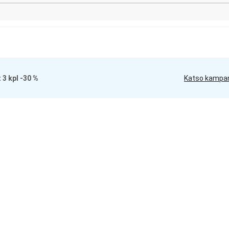
Loading...
t 3 kpl -30 %
Katso kampa