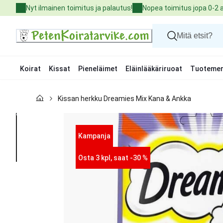
Skip
Nyt ilmainen toimitus ja palautus!
Nopea toimitus jopa 0-2 
to
Content
Koirat
Kissat
Pieneläimet
Eläinlääkäriruoat
Tuotemer
Koirat
Kissan herkku Dreamies Mix Kana & Ankka
Kissat
Pieneläimet
Eläinlääkäriruoat
Tuotemerkit
Kampanja
Uutuudet
Tarjoukset
Osta 3 kpl, saat -30 %
Palvelut