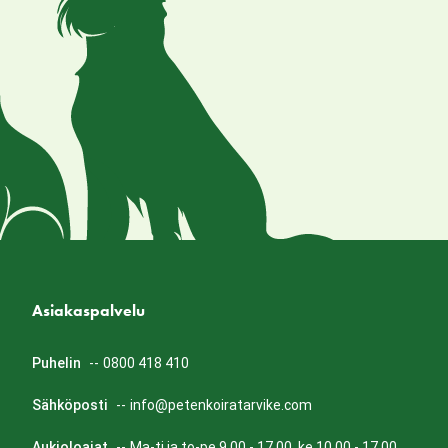
Asiakaspalvelu
Puhelin
--
0800 418 410
Sähköposti
--
info@petenkoiratarvike.com
Aukioloajat
--
Ma-ti ja to-pe 9.00 - 17.00, ke 10.00 - 17.00.