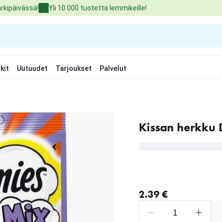
arkipäivässä!
Yli 10 000 tuotetta lemmikeille!
kit
Uutuudet
Tarjoukset
Palvelut
Kissan herkku
nykyinen hinta 2.39 €
2.39 €