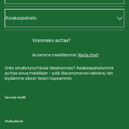
Asiakaspalvelu
Voimmeko auttaa?
Autamme mielellämme!
Aloita chat!
Onko sinulla kysyttävää tilauksestasi? Asiakaspalvelumme
auttaa sinua mielellään – pidä tilausnumerosi valmiina, niin
löydämme oikeat tiedot nopeammin.
Seuraa meitä
Maksutavat