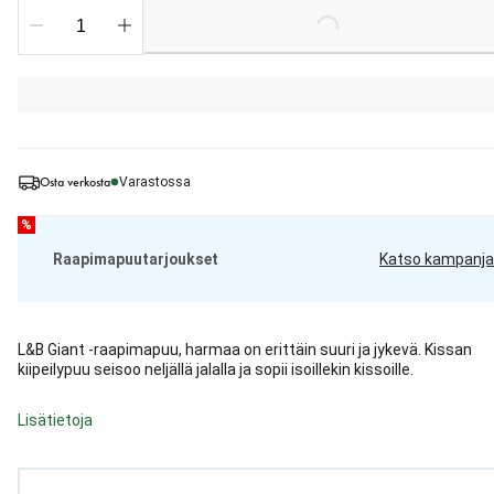
Loading...
Osta verkosta
Varastossa
%
Raapimapuutarjoukset
Katso kampanja
L&B Giant -raapimapuu, harmaa on erittäin suuri ja jykevä. Kissan
kiipeilypuu seisoo neljällä jalalla ja sopii isoillekin kissoille.
Lisätietoja