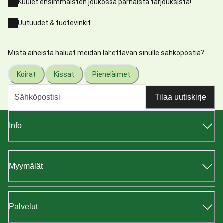
Kuulet ensimmäisten joukossa parhaista tarjouksista!
Uutuudet & tuotevinkit
Mistä aiheista haluat meidän lähettävän sinulle sähköpostia?
Koirat
Kissat
Pieneläimet
Tilaa uutiskirje
Info
Myymälät
Palvelut