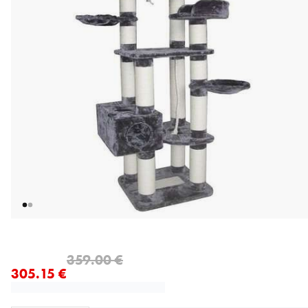
nykyinen hinta 305.15 €
alkuperäinen hinta 359.00 €
359.00 €
305.15 €