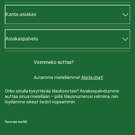
Kanta-asiakas
Asiakaspalvelu
Voimmeko auttaa?
Autamme mielellämme!
Aloita chat!
Onko sinulla kysyttävää tilauksestasi? Asiakaspalvelumme
auttaa sinua mielellään – pidä tilausnumerosi valmiina, niin
löydämme oikeat tiedot nopeammin.
Seuraa meitä