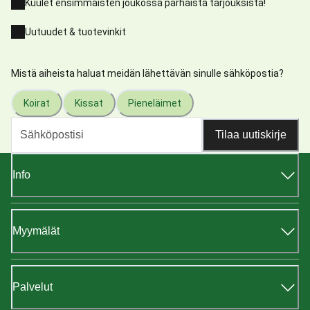
Kuulet ensimmäisten joukossa parhaista tarjouksista!
Uutuudet & tuotevinkit
Mistä aiheista haluat meidän lähettävän sinulle sähköpostia?
Koirat
Kissat
Pieneläimet
Tilaa uutiskirje
Info
Myymälät
Palvelut