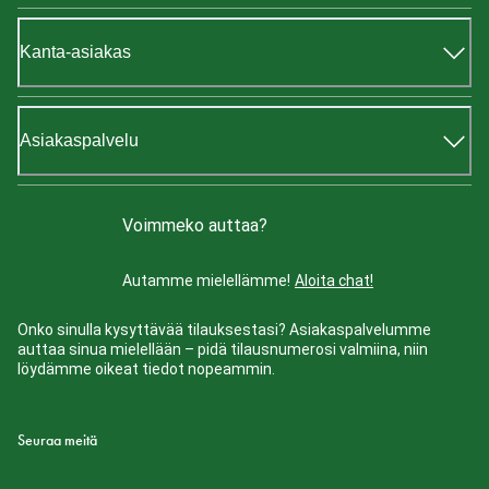
Kanta-asiakas
Asiakaspalvelu
Voimmeko auttaa?
Autamme mielellämme!
Aloita chat!
Onko sinulla kysyttävää tilauksestasi? Asiakaspalvelumme
auttaa sinua mielellään – pidä tilausnumerosi valmiina, niin
löydämme oikeat tiedot nopeammin.
Seuraa meitä