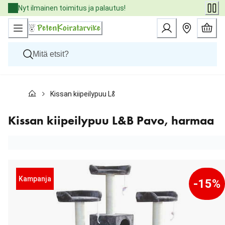
Skip
Nyt ilmainen toimitus ja palautus!
to
Content
Koirat
Kissan kiipeilypuu L&B Pavo, harmaa
Kissat
Pieneläimet
Eläinlääkäriruoat
Kissan kiipeilypuu L&B Pavo, harmaa
Tuotemerkit
Uutuudet
Tarjoukset
Palvelut
Kampanja
-15%