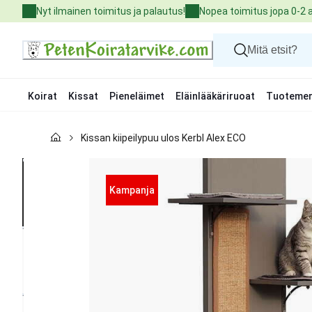
Skip
Nyt ilmainen toimitus ja palautus!
Nopea toimitus jopa 0-2 
to
Content
Koirat
Kissat
Pieneläimet
Eläinlääkäriruoat
Tuotemer
Koirat
Kissan kiipeilypuu ulos Kerbl Alex ECO
Kissat
Pieneläimet
Eläinlääkäriruoat
Tuotemerkit
Kampanja
Uutuudet
Tarjoukset
Palvelut