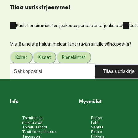
Tilaa uutiskirjeemme!
Kuulet ensimmäisten joukossa parhaista tarjouksista!
Uutu
Mistä aiheista haluat meidän lähettävän sinulle sähköpostia?
Koirat
Kissat
Pieneläimet
Tilaa uutiskirje
Info
Myymälät
Toimitus- ja
Espoo
maksutavat
Lahti
Toimitusehdot
Vantaa
Tuotteiden palautus
Raisio
Tietosuoja
Pirkkala