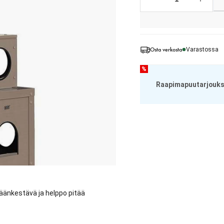
Osta verkosta
Varastossa
%
Raapimapuutarjouks
säänkestävä ja helppo pitää