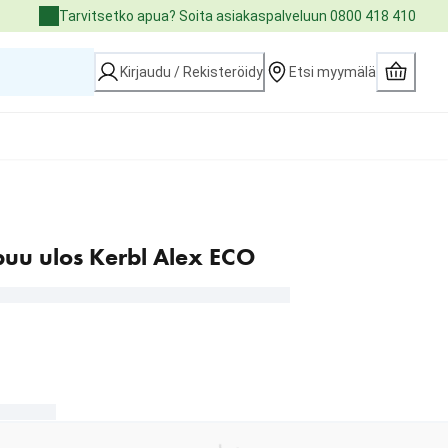
Tarvitsetko apua? Soita asiakaspalveluun 0800 418 410
Kirjaudu / Rekisteröidy
Etsi myymälä
puu ulos Kerbl Alex ECO
00 €