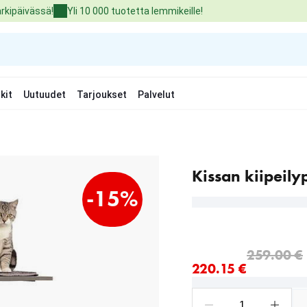
arkipäivässä!
Yli 10 000 tuotetta lemmikeille!
kit
Uutuudet
Tarjoukset
Palvelut
Kissan kiipeily
-15%
nykyinen hinta 220.15 €
alkuperäinen hinta 259.
259.00 €
220.15 €