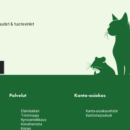
udet & tuotevinkit
Palvelut
Kanta-asiakas
Eläinlääkäri
Kanta-asiakasehdot
Trimmaaja
Kantistarjoukset
Kynsienleikkaus
Koirahieronta
Koiran