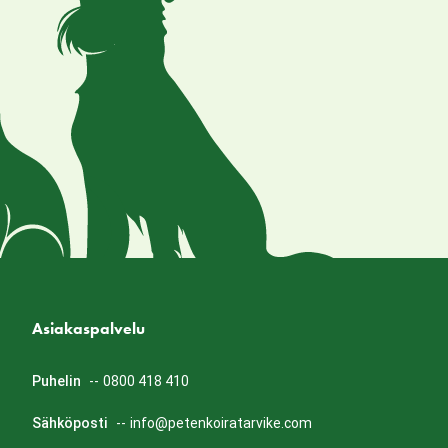
Asiakaspalvelu
Puhelin
--
0800 418 410
Sähköposti
--
info@petenkoiratarvike.com