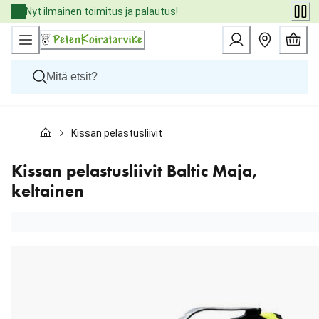
Skip
Nyt ilmainen toimitus ja palautus!
to
Content
Koirat
Kissan pelastusliivit Baltic Maja, keltainen
Kissat
Pieneläimet
Eläinlääkäriruoat
Kissan pelastusliivit Baltic Maja,
Tuotemerkit
keltainen
Uutuudet
Tarjoukset
Palvelut