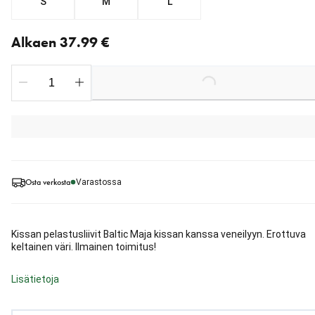
S
M
L
Nykyinen hinta alkaen 37.99 €
Alkaen 37.99 €
Loading...
Osta verkosta
Varastossa
Kissan pelastusliivit Baltic Maja kissan kanssa veneilyyn. Erottuva
keltainen väri. Ilmainen toimitus!
Lisätietoja