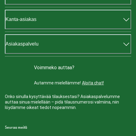
Kanta-asiakas
Asiakaspalvelu
Voimmeko auttaa?
Autamme mielellämme!
Aloita chat!
Onko sinulla kysyttävää tilauksestasi? Asiakaspalvelumme
auttaa sinua mielellään – pidä tilausnumerosi valmiina, niin
löydämme oikeat tiedot nopeammin.
Seuraa meitä