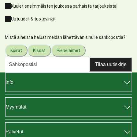
Kuulet ensimmäisten joukossa parhaista tarjouksista!
Uutuudet & tuotevinkit
Mistä aiheista haluat meidän lähettävän sinulle sähköpostia?
Koirat
Kissat
Pieneläimet
Tilaa uutiskirje
Info
Myymälät
Palvelut