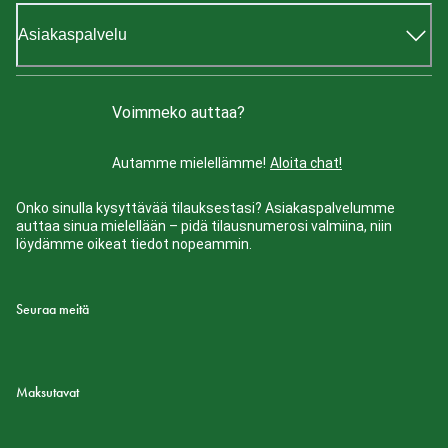
Asiakaspalvelu
Voimmeko auttaa?
Autamme mielellämme!
Aloita chat!
Onko sinulla kysyttävää tilauksestasi? Asiakaspalvelumme
auttaa sinua mielellään – pidä tilausnumerosi valmiina, niin
löydämme oikeat tiedot nopeammin.
Seuraa meitä
Maksutavat