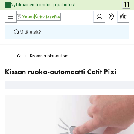
Skip
Nyt ilmainen toimitus ja palautus!
to
Content
Koirat
Kissan ruoka-automaatti Catit Pixi
Kissat
Pieneläimet
Eläinlääkäriruoat
Kissan ruoka-automaatti Catit Pixi
Tuotemerkit
Uutuudet
Tarjoukset
Palvelut