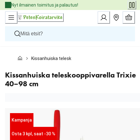
Skip
Nyt ilmainen toimitus ja palautus!
to
Content
Koirat
Kissanhuiska teleskooppivarella Trixie 40–98 cm
Kissat
Pieneläimet
Eläinlääkäriruoat
Kissanhuiska teleskooppivarella Trixie
Tuotemerkit
40–98 cm
Uutuudet
Tarjoukset
Palvelut
Kampanja
Osta 3 kpl, saat -30 %