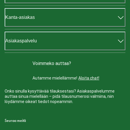
Kanta-asiakas
Asiakaspalvelu
Voimmeko auttaa?
Autamme mielellämme!
Aloita chat!
Onko sinulla kysyttävää tilauksestasi? Asiakaspalvelumme
auttaa sinua mielellään – pidä tilausnumerosi valmiina, niin
löydämme oikeat tiedot nopeammin.
Seuraa meitä