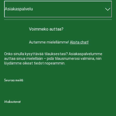
Asiakaspalvelu
Voimmeko auttaa?
Autamme mielellämme!
Aloita chat!
Onko sinulla kysyttävää tilauksestasi? Asiakaspalvelumme
auttaa sinua mielellään – pidä tilausnumerosi valmiina, niin
löydämme oikeat tiedot nopeammin.
Seuraa meitä
Maksutavat