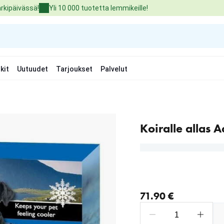
arkipäivässä!
Yli 10 000 tuotetta lemmikeille!
kit
Uutuudet
Tarjoukset
Palvelut
Koiralle allas 
nykyinen hinta 71.90 €
71.90 €