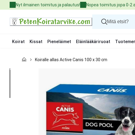
Skip
Nyt ilmainen toimitus ja palautus!
Nopea toimitus jopa 0-2 
to
Content
Koirat
Kissat
Pieneläimet
Eläinlääkäriruoat
Tuotemer
Koirat
Koiralle allas Active Canis 100 x 30 cm
Kissat
Pieneläimet
Eläinlääkäriruoat
Tuotemerkit
Uutuudet
Tarjoukset
Palvelut