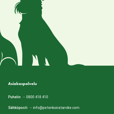
Asiakaspalvelu
Puhelin
--
0800 418 410
Sähköposti
--
info@petenkoiratarvike.com