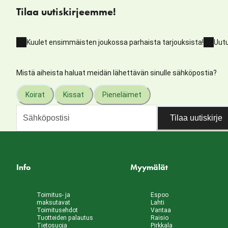
Tilaa uutiskirjeemme!
Kuulet ensimmäisten joukossa parhaista tarjouksista!
Uutu
Mistä aiheista haluat meidän lähettävän sinulle sähköpostia?
Koirat
Kissat
Pieneläimet
Tilaa uutiskirje
Info
Myymälät
Toimitus- ja
Espoo
maksutavat
Lahti
Toimitusehdot
Vantaa
Tuotteiden palautus
Raisio
Tietosuoja
Pirkkala