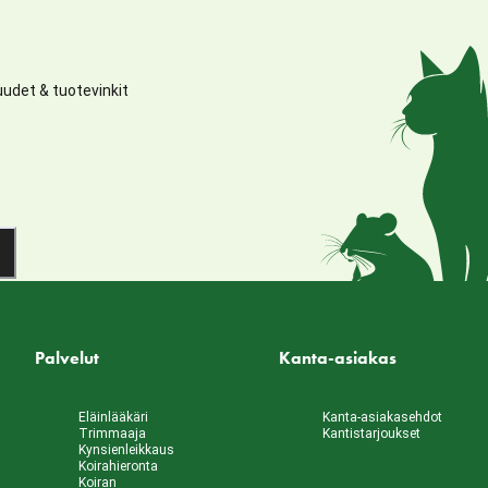
udet & tuotevinkit
Palvelut
Kanta-asiakas
Eläinlääkäri
Kanta-asiakasehdot
Trimmaaja
Kantistarjoukset
Kynsienleikkaus
Koirahieronta
Koiran