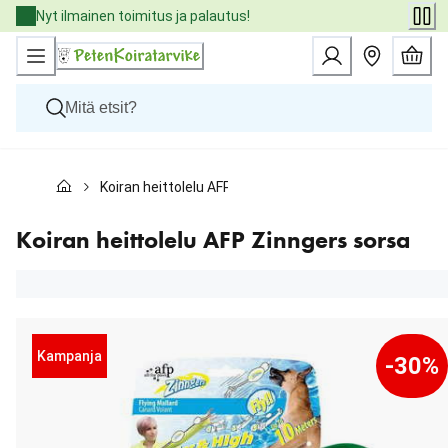
Skip
Nyt ilmainen toimitus ja palautus!
to
Content
Koirat
Koiran heittolelu AFP Zinngers sorsa
Kissat
Pieneläimet
Eläinlääkäriruoat
Koiran heittolelu AFP Zinngers sorsa
Tuotemerkit
Uutuudet
Tarjoukset
Palvelut
Kampanja
-30%