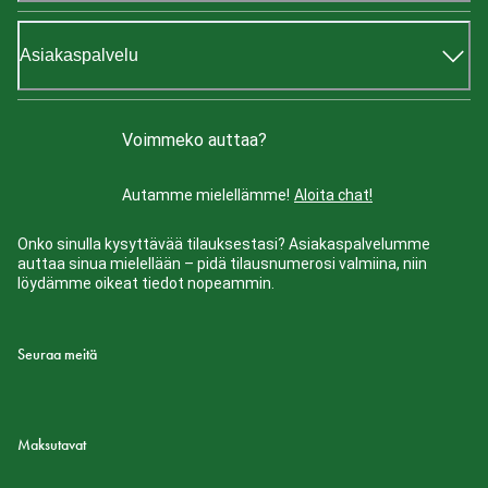
Asiakaspalvelu
Voimmeko auttaa?
Autamme mielellämme!
Aloita chat!
Onko sinulla kysyttävää tilauksestasi? Asiakaspalvelumme
auttaa sinua mielellään – pidä tilausnumerosi valmiina, niin
löydämme oikeat tiedot nopeammin.
Seuraa meitä
Maksutavat