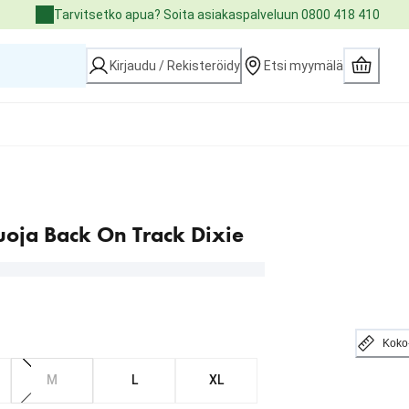
Tarvitsetko apua? Soita asiakaspalveluun 0800 418 410
Kirjaudu / Rekisteröidy
Etsi myymälä
uoja Back On Track Dixie
Koko
M
L
XL