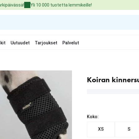
arkipäivässä!
Yli 10 000 tuotetta lemmikeille!
kit
Uutuudet
Tarjoukset
Palvelut
Koiran kinners
Koko:
XS
S