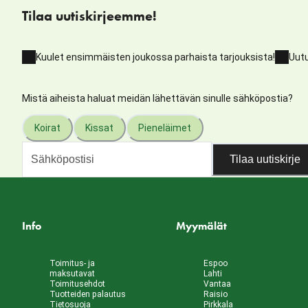
Tilaa uutiskirjeemme!
Kuulet ensimmäisten joukossa parhaista tarjouksista!
Uutu
Mistä aiheista haluat meidän lähettävän sinulle sähköpostia?
Koirat
Kissat
Pieneläimet
Tilaa uutiskirje
Info
Myymälät
Toimitus- ja
Espoo
maksutavat
Lahti
Toimitusehdot
Vantaa
Tuotteiden palautus
Raisio
Tietosuoja
Pirkkala