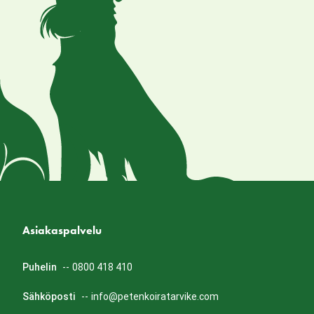
Asiakaspalvelu
Puhelin
--
0800 418 410
Sähköposti
--
info@petenkoiratarvike.com