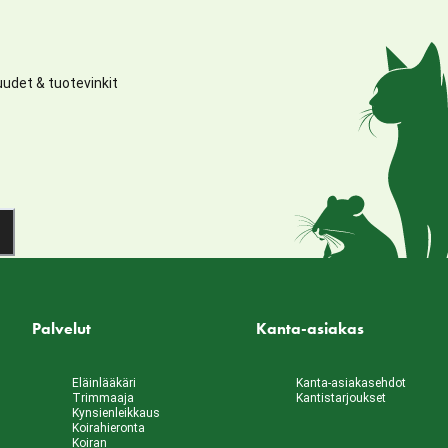
udet & tuotevinkit
Palvelut
Kanta-asiakas
Eläinlääkäri
Kanta-asiakasehdot
Trimmaaja
Kantistarjoukset
Kynsienleikkaus
Koirahieronta
Koiran