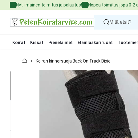
Skip
Nyt ilmainen toimitus ja palautus!
Nopea toimitus jopa 0-2 
to
Content
Koirat
Kissat
Pieneläimet
Eläinlääkäriruoat
Tuotemer
Koirat
Koiran kinnersuoja Back On Track Dixie
Kissat
Pieneläimet
Eläinlääkäriruoat
Tuotemerkit
Uutuudet
Tarjoukset
Palvelut