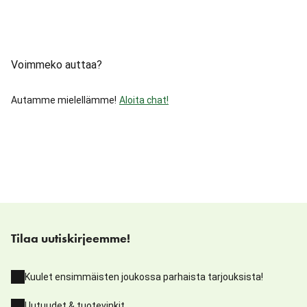
Voimmeko auttaa?
Autamme mielellämme!
Aloita chat!
Tilaa uutiskirjeemme!
Kuulet ensimmäisten joukossa parhaista tarjouksista!
Uutuudet & tuotevinkit