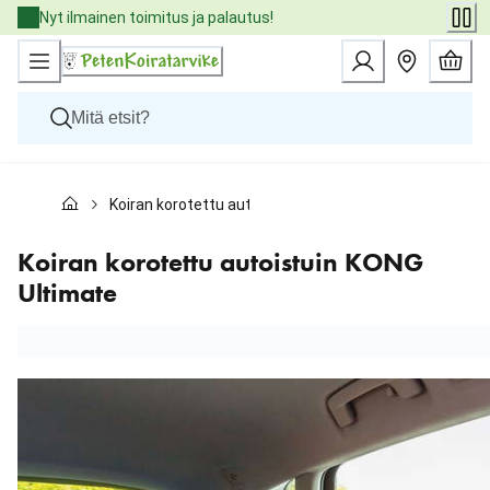
Skip
Nyt ilmainen toimitus ja palautus!
to
Content
Koirat
Koiran korotettu autoistuin KONG Ultimate
Kissat
Pieneläimet
Eläinlääkäriruoat
Koiran korotettu autoistuin KONG
Tuotemerkit
Ultimate
Uutuudet
Tarjoukset
Palvelut