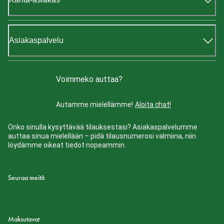
Asiakaspalvelu
Voimmeko auttaa?
Autamme mielellämme!
Aloita chat!
Onko sinulla kysyttävää tilauksestasi? Asiakaspalvelumme
auttaa sinua mielellään – pidä tilausnumerosi valmiina, niin
löydämme oikeat tiedot nopeammin.
Seuraa meitä
Maksutavat