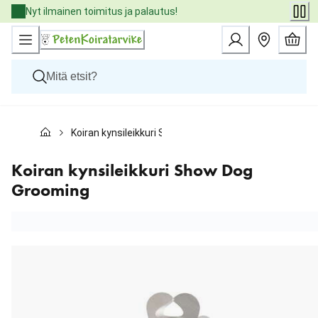
Skip
Nyt ilmainen toimitus ja palautus!
to
Content
Koirat
Koiran kynsileikkuri Show Dog Grooming
Kissat
Pieneläimet
Eläinlääkäriruoat
Koiran kynsileikkuri Show Dog
Tuotemerkit
Grooming
Uutuudet
Tarjoukset
Palvelut