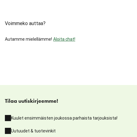
Voimmeko auttaa?
Autamme mielellämme!
Aloita chat!
Tilaa uutiskirjeemme!
Kuulet ensimmäisten joukossa parhaista tarjouksista!
Uutuudet & tuotevinkit