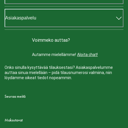
Asiakaspalvelu
Voimmeko auttaa?
Autamme mielellämme!
Aloita chat!
Onko sinulla kysyttävää tilauksestasi? Asiakaspalvelumme
auttaa sinua mielellään – pidä tilausnumerosi valmiina, niin
löydämme oikeat tiedot nopeammin.
Seuraa meitä
Maksutavat