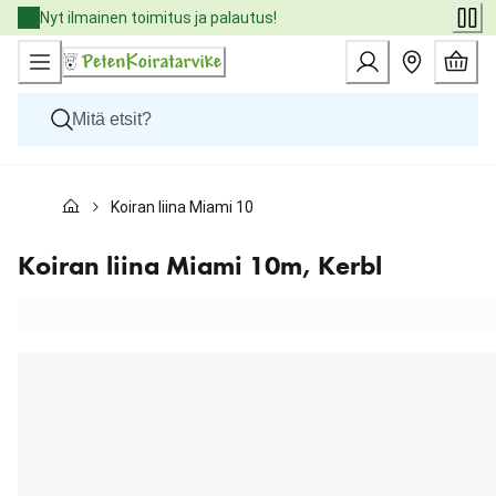
Skip
Nyt ilmainen toimitus ja palautus!
to
Content
Koirat
Koiran liina Miami 10m, Kerbl
Kissat
Pieneläimet
Eläinlääkäriruoat
Koiran liina Miami 10m, Kerbl
Tuotemerkit
Uutuudet
Tarjoukset
Palvelut