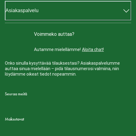
Asiakaspalvelu
Voimmeko auttaa?
Autamme mielellämme!
Aloita chat!
Onko sinulla kysyttävää tilauksestasi? Asiakaspalvelumme
auttaa sinua mielellään – pidä tilausnumerosi valmiina, niin
löydämme oikeat tiedot nopeammin.
Seuraa meitä
Maksutavat