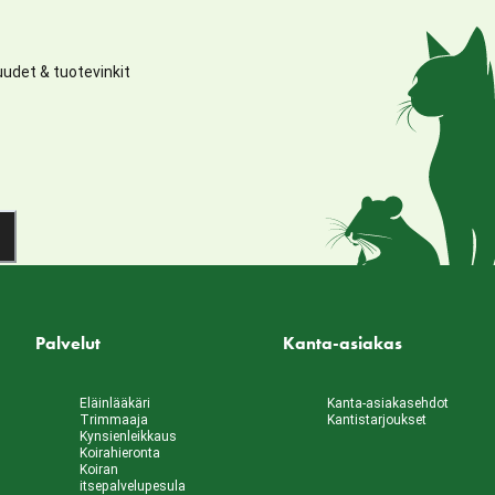
udet & tuotevinkit
Palvelut
Kanta-asiakas
Eläinlääkäri
Kanta-asiakasehdot
Trimmaaja
Kantistarjoukset
Kynsienleikkaus
Koirahieronta
Koiran
itsepalvelupesula