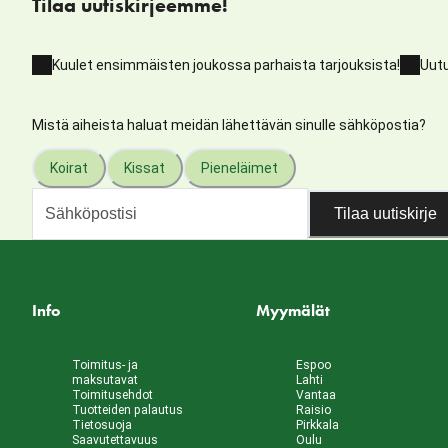
Tilaa uutiskirjeemme!
Kuulet ensimmäisten joukossa parhaista tarjouksista!
Uutu
Mistä aiheista haluat meidän lähettävän sinulle sähköpostia?
Koirat
Kissat
Pieneläimet
Tilaa uutiskirje
Info
Myymälät
Toimitus- ja
Espoo
maksutavat
Lahti
Toimitusehdot
Vantaa
Tuotteiden palautus
Raisio
Tietosuoja
Pirkkala
Saavutettavuus
Oulu