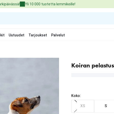
arkipäivässä!
Yli 10 000 tuotetta lemmikeille!
kit
Uutuudet
Tarjoukset
Palvelut
Koiran pelastusl
Koko:
XS
S