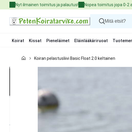
Skip
Nyt ilmainen toimitus ja palautus!
Nopea toimitus jopa 0-2 
to
Content
Koirat
Kissat
Pieneläimet
Eläinlääkäriruoat
Tuotemer
Koirat
Koiran pelastusliivi Basic Float 2.0 keltainen
Kissat
Pieneläimet
Eläinlääkäriruoat
Tuotemerkit
Uutuudet
Tarjoukset
Palvelut