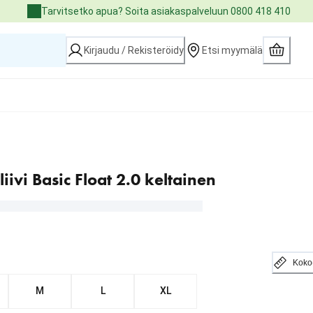
Tarvitsetko apua? Soita asiakaspalveluun 0800 418 410
Kirjaudu / Rekisteröidy
Etsi myymälä
iivi Basic Float 2.0 keltainen
Koko
M
L
XL