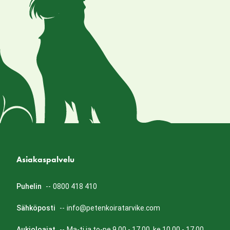
Asiakaspalvelu
Puhelin
--
0800 418 410
Sähköposti
--
info@petenkoiratarvike.com
Aukioloajat
--
Ma-ti ja to-pe 9.00 - 17.00, ke 10.00 - 17.00.