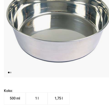
Koko:
500 ml
1 l
1,75 l
Nykyinen hinta alkaen 5.99 €