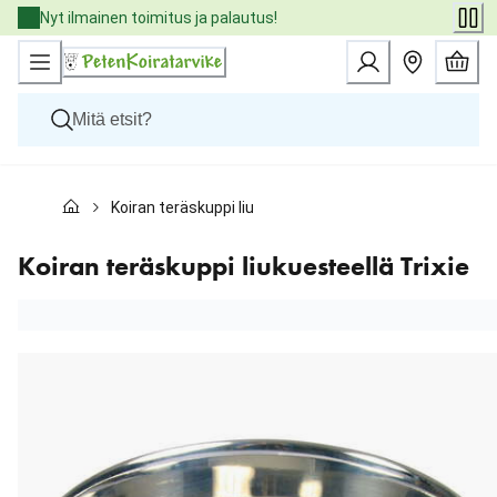
Skip
Nyt ilmainen toimitus ja palautus!
to
Content
Koirat
Koiran teräskuppi liukuesteellä Trixie
Kissat
Pieneläimet
Eläinlääkäriruoat
Koiran teräskuppi liukuesteellä Trixie
Tuotemerkit
Uutuudet
Tarjoukset
Palvelut