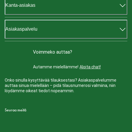
Kanta-asiakas
Asiakaspalvelu
Voimmeko auttaa?
Autamme mielellämme!
Aloita chat!
Onko sinulla kysyttävää tilauksestasi? Asiakaspalvelumme
auttaa sinua mielellään – pidä tilausnumerosi valmiina, niin
löydämme oikeat tiedot nopeammin.
Seuraa meitä