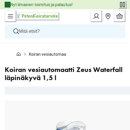
Skip
Nyt ilmainen toimitus ja palautus!
to
Content
Koirat
Koiran vesiautomaatti Zeus Waterfall läpinäkyvä 1,5 l
Kissat
Pieneläimet
Eläinlääkäriruoat
Koiran vesiautomaatti Zeus Waterfall
Tuotemerkit
läpinäkyvä 1,5 l
Uutuudet
Tarjoukset
Palvelut