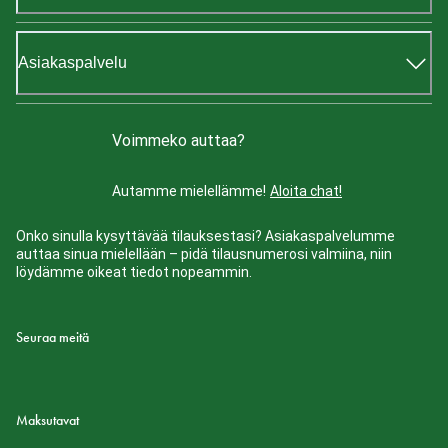
Asiakaspalvelu
Voimmeko auttaa?
Autamme mielellämme!
Aloita chat!
Onko sinulla kysyttävää tilauksestasi? Asiakaspalvelumme
auttaa sinua mielellään – pidä tilausnumerosi valmiina, niin
löydämme oikeat tiedot nopeammin.
Seuraa meitä
Maksutavat