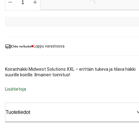
Loading...
Osta verkosta
Loppu varastossa
Koiranhäkki Midwest Solutions XXL – erittäin tukeva ja tilava häkki
suurille koirille. Ilmainen toimitus!
Lisätietoja
Tuotetiedot