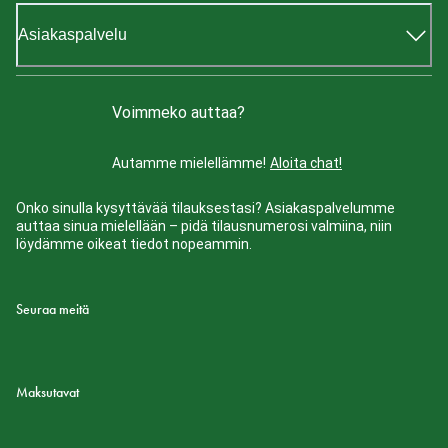
Asiakaspalvelu
Voimmeko auttaa?
Autamme mielellämme!
Aloita chat!
Onko sinulla kysyttävää tilauksestasi? Asiakaspalvelumme
auttaa sinua mielellään – pidä tilausnumerosi valmiina, niin
löydämme oikeat tiedot nopeammin.
Seuraa meitä
Maksutavat