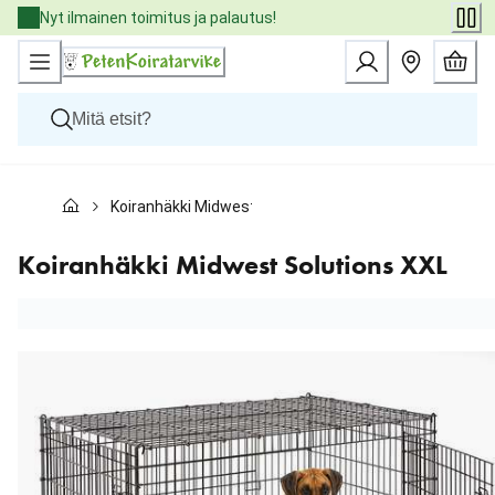
Skip
Nyt ilmainen toimitus ja palautus!
to
Content
Koirat
Koiranhäkki Midwest Solutions XXL
Kissat
Pieneläimet
Eläinlääkäriruoat
Koiranhäkki Midwest Solutions XXL
Tuotemerkit
Uutuudet
Tarjoukset
Palvelut