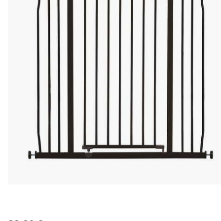
nykyinen hinta 99.90 €