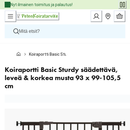
Skip
Nyt ilmainen toimitus ja palautus!
to
Content
Koirat
Koiraportti Basic Sturdy säädettävä, leveä & korkea m
Kissat
Pieneläimet
Eläinlääkäriruoat
Koiraportti Basic Sturdy säädettävä,
Tuotemerkit
leveä & korkea musta 93 x 99-105,5
Uutuudet
cm
Tarjoukset
Palvelut