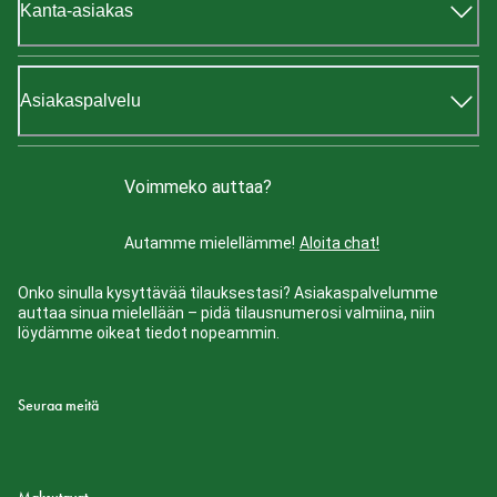
Kanta-asiakas
Asiakaspalvelu
Voimmeko auttaa?
Autamme mielellämme!
Aloita chat!
Onko sinulla kysyttävää tilauksestasi? Asiakaspalvelumme
auttaa sinua mielellään – pidä tilausnumerosi valmiina, niin
löydämme oikeat tiedot nopeammin.
Seuraa meitä