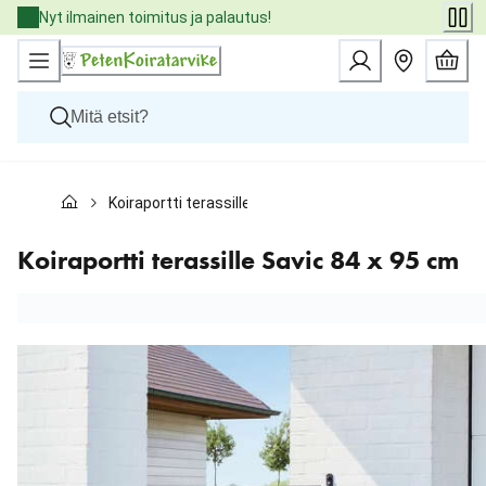
Skip
Nyt ilmainen toimitus ja palautus!
to
Content
Koirat
Koiraportti terassille Savic 84 x 95 cm
Kissat
Pieneläimet
Eläinlääkäriruoat
Koiraportti terassille Savic 84 x 95 cm
Tuotemerkit
Uutuudet
Tarjoukset
Palvelut