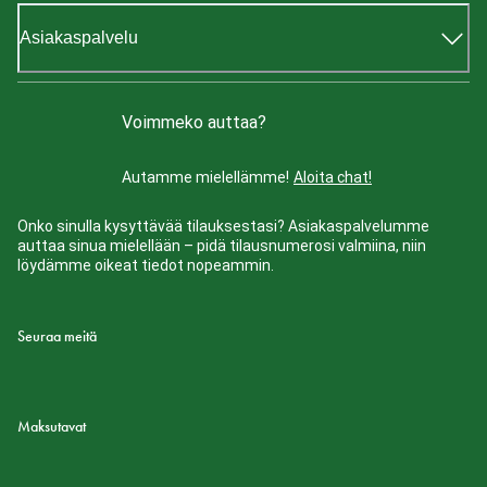
Asiakaspalvelu
Voimmeko auttaa?
Autamme mielellämme!
Aloita chat!
Onko sinulla kysyttävää tilauksestasi? Asiakaspalvelumme
auttaa sinua mielellään – pidä tilausnumerosi valmiina, niin
löydämme oikeat tiedot nopeammin.
Seuraa meitä
Maksutavat