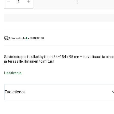
Osta verkosta
Varastossa
Savic koiraportti ulkokäyttöön 84–154 x 95 cm – turvallisuutta piha
ja terassille. Ilmainen toimitus!
Lisätietoja
Tuotetiedot