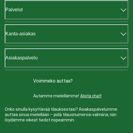
Palvelut
Kanta-asiakas
Asiakaspalvelu
Voimmeko auttaa?
Autamme mielellämme!
Aloita chat!
Onko sinulla kysyttävää tilauksestasi? Asiakaspalvelumme
auttaa sinua mielellään – pidä tilausnumerosi valmiina, niin
löydämme oikeat tiedot nopeammin.