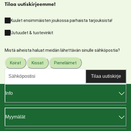
Tilaa uutiskirjeemme!
Kuulet ensimmäisten joukossa parhaista tarjouksista!
Uutuudet & tuotevinkit
Mistä aiheista haluat meidän lähettävän sinulle sähköpostia?
Koirat
Kissat
Pieneläimet
Tilaa uutiskirje
Info
Myymälät