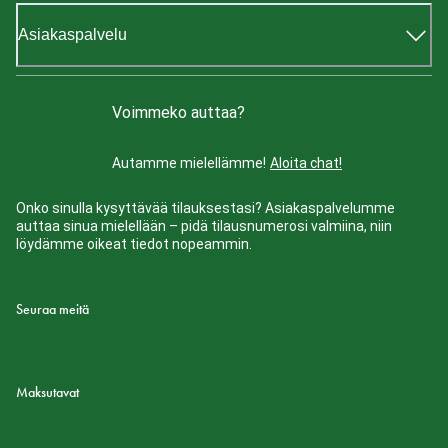
Asiakaspalvelu
Voimmeko auttaa?
Autamme mielellämme!
Aloita chat!
Onko sinulla kysyttävää tilauksestasi? Asiakaspalvelumme
auttaa sinua mielellään – pidä tilausnumerosi valmiina, niin
löydämme oikeat tiedot nopeammin.
Seuraa meitä
Maksutavat