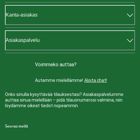
Kanta-asiakas
Asiakaspalvelu
Voimmeko auttaa?
Autamme mielellämme!
Aloita chat!
Onko sinulla kysyttävää tilauksestasi? Asiakaspalvelumme
auttaa sinua mielellään – pidä tilausnumerosi valmiina, niin
löydämme oikeat tiedot nopeammin.
Seuraa meitä