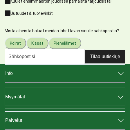
Kuulet ensimmäisten joukossa parhaista tarjouksista!
Uutuudet & tuotevinkit
Mistä aiheista haluat meidän lähettävän sinulle sähköpostia?
Koirat
Kissat
Pieneläimet
Tilaa uutiskirje
Info
Myymälät
Palvelut