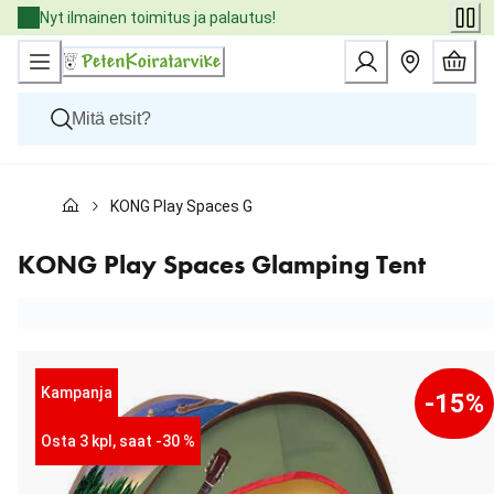
Skip
Nyt ilmainen toimitus ja palautus!
to
Content
Koirat
KONG Play Spaces Glamping Tent
Kissat
Pieneläimet
Eläinlääkäriruoat
KONG Play Spaces Glamping Tent
Tuotemerkit
Uutuudet
Tarjoukset
Palvelut
Kampanja
-15%
Osta 3 kpl, saat -30 %