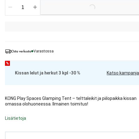
Loading...
Osta verkosta
Varastossa
%
Kissan lelut ja herkut 3 kpl -30 %
Katso kampanja
KONG Play Spaces Glamping Tent – telttaleikit ja piilopaikka kissan
omassa olohuoneessa. Ilmainen toimitus!
Lisätietoja