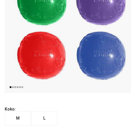
Koko:
M
L
Nykyinen hinta alkaen 7.99 €