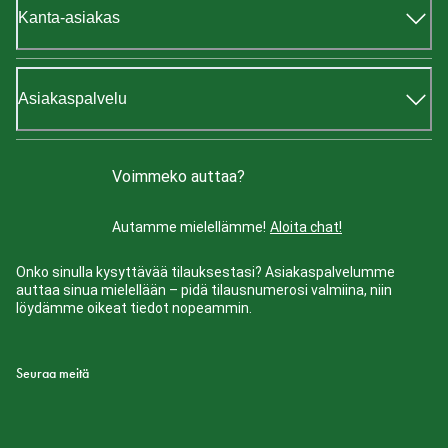
Kanta-asiakas
Asiakaspalvelu
Voimmeko auttaa?
Autamme mielellämme!
Aloita chat!
Onko sinulla kysyttävää tilauksestasi? Asiakaspalvelumme
auttaa sinua mielellään – pidä tilausnumerosi valmiina, niin
löydämme oikeat tiedot nopeammin.
Seuraa meitä