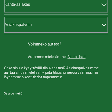
Kanta-asiakas
Asiakaspalvelu
Voimmeko auttaa?
Autamme mielellämme!
Aloita chat!
Onko sinulla kysyttävää tilauksestasi? Asiakaspalvelumme
auttaa sinua mielellään – pidä tilausnumerosi valmiina, niin
löydämme oikeat tiedot nopeammin.
Seuraa meitä