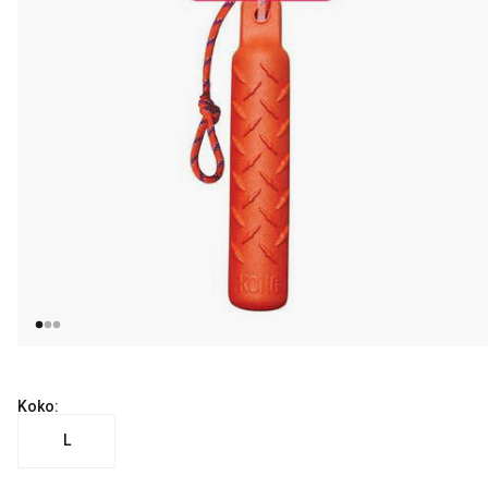
Koko:
L
nykyinen hinta 13.99 €