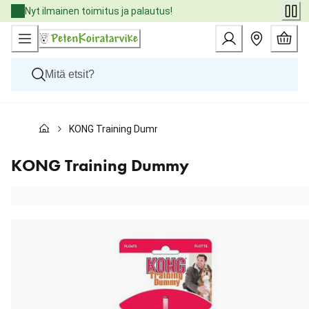
Skip
Nyt ilmainen toimitus ja palautus!
to
Content
Koirat
KONG Training Dummy
Kissat
Pieneläimet
Eläinlääkäriruoat
KONG Training Dummy
Tuotemerkit
Uutuudet
Tarjoukset
Palvelut