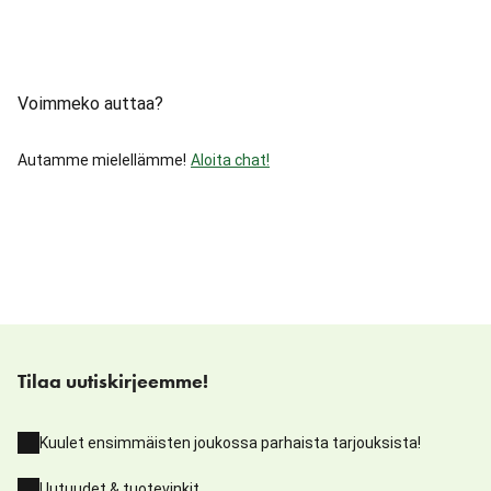
Voimmeko auttaa?
Autamme mielellämme!
Aloita chat!
Tilaa uutiskirjeemme!
Kuulet ensimmäisten joukossa parhaista tarjouksista!
Uutuudet & tuotevinkit