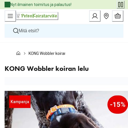
Skip
Nyt ilmainen toimitus ja palautus!
to
Content
Koirat
KONG Wobbler koiran lelu
Kissat
Pieneläimet
Eläinlääkäriruoat
KONG Wobbler koiran lelu
Tuotemerkit
Uutuudet
Tarjoukset
Palvelut
Kampanja
-15%