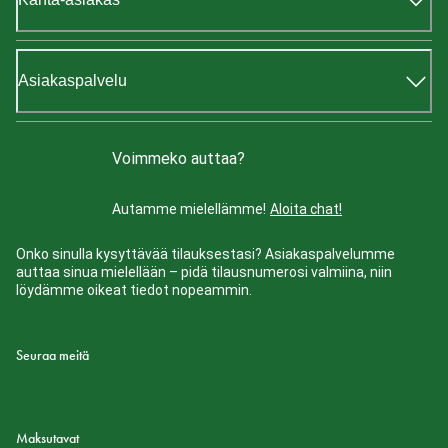
Asiakaspalvelu
Voimmeko auttaa?
Autamme mielellämme!
Aloita chat!
Onko sinulla kysyttävää tilauksestasi? Asiakaspalvelumme
auttaa sinua mielellään – pidä tilausnumerosi valmiina, niin
löydämme oikeat tiedot nopeammin.
Seuraa meitä
Maksutavat