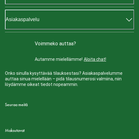
Asiakaspalvelu
Voimmeko auttaa?
Autamme mielellämme!
Aloita chat!
Onko sinulla kysyttävää tilauksestasi? Asiakaspalvelumme
auttaa sinua mielellään – pidä tilausnumerosi valmiina, niin
löydämme oikeat tiedot nopeammin.
Seuraa meitä
Maksutavat