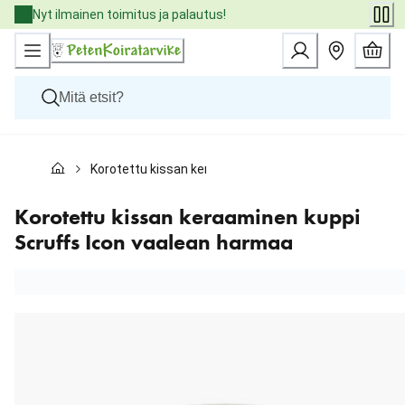
Skip
Nyt ilmainen toimitus ja palautus!
to
Content
Koirat
Korotettu kissan keraaminen kuppi Scruffs Icon vaal
Kissat
Pieneläimet
Eläinlääkäriruoat
Korotettu kissan keraaminen kuppi
Tuotemerkit
Scruffs Icon vaalean harmaa
Uutuudet
Tarjoukset
Palvelut