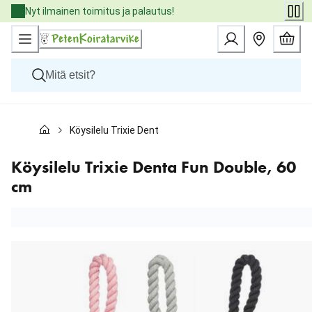
Skip
Nyt ilmainen toimitus ja palautus!
to
Content
Koirat
Köysilelu Trixie Denta Fun Double, 60 cm
Kissat
Pieneläimet
Eläinlääkäriruoat
Köysilelu Trixie Denta Fun Double, 60
Tuotemerkit
cm
Uutuudet
Tarjoukset
Palvelut