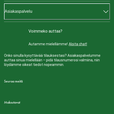
Asiakaspalvelu
Voimmeko auttaa?
Autamme mielellämme!
Aloita chat!
Onko sinulla kysyttävää tilauksestasi? Asiakaspalvelumme
auttaa sinua mielellään – pidä tilausnumerosi valmiina, niin
löydämme oikeat tiedot nopeammin.
Seuraa meitä
Maksutavat