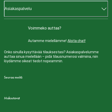
Asiakaspalvelu
Voimmeko auttaa?
Autamme mielellämme!
Aloita chat!
Onko sinulla kysyttävää tilauksestasi? Asiakaspalvelumme
auttaa sinua mielellään – pidä tilausnumerosi valmiina, niin
löydämme oikeat tiedot nopeammin.
Seuraa meitä
Maksutavat