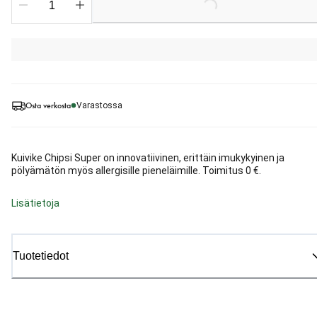
Loading...
Osta verkosta
Varastossa
Kuivike Chipsi Super on innovatiivinen, erittäin imukykyinen ja
pölyämätön myös allergisille pieneläimille. Toimitus 0 €.
Lisätietoja
Tuotetiedot