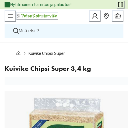
Skip
Nyt ilmainen toimitus ja palautus!
to
Content
Koirat
Kuivike Chipsi Super 3,4 kg
Kissat
Pieneläimet
Eläinlääkäriruoat
Kuivike Chipsi Super 3,4 kg
Tuotemerkit
Uutuudet
Tarjoukset
Palvelut