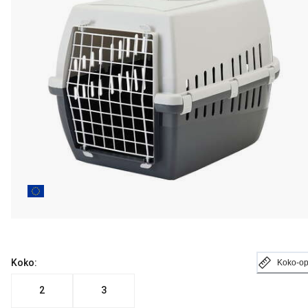
Koko:
Koko-o
2
3