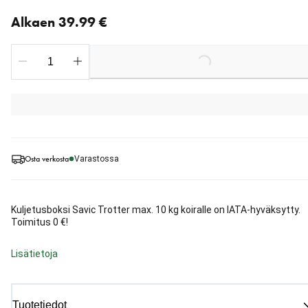
Nykyinen hinta alkaen 39.99 €
Alkaen 39.99 €
Loading...
Osta verkosta
Varastossa
Kuljetusboksi Savic Trotter max. 10 kg koiralle on IATA-hyväksytty.
Toimitus 0 €!
Lisätietoja
Tuotetiedot