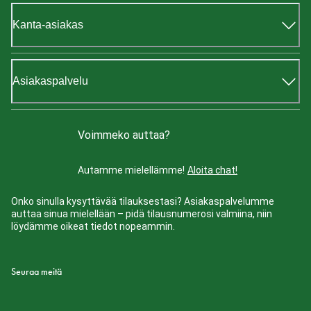
Kanta-asiakas
Asiakaspalvelu
Voimmeko auttaa?
Autamme mielellämme!
Aloita chat!
Onko sinulla kysyttävää tilauksestasi? Asiakaspalvelumme
auttaa sinua mielellään – pidä tilausnumerosi valmiina, niin
löydämme oikeat tiedot nopeammin.
Seuraa meitä