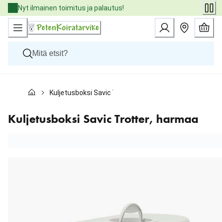
Skip
Nyt ilmainen toimitus ja palautus!
to
Content
Koirat
Kuljetusboksi Savic Trotter, harmaa
Kissat
Pieneläimet
Eläinlääkäriruoat
Kuljetusboksi Savic Trotter, harmaa
Tuotemerkit
Uutuudet
Tarjoukset
Palvelut