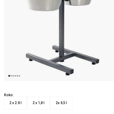
Koko:
2 x 2.8 l
2 x 1,8 l
2x 4,5 l
Nykyinen hinta alkaen 37.99 €