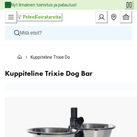
Skip
Nyt ilmainen toimitus ja palautus!
to
Content
Koirat
Kuppiteline Trixie Dog Bar
Kissat
Pieneläimet
Eläinlääkäriruoat
Kuppiteline Trixie Dog Bar
Tuotemerkit
Uutuudet
Tarjoukset
Palvelut