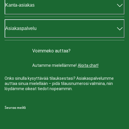
Kanta-asiakas
Asiakaspalvelu
Voimmeko auttaa?
Autamme mielellämme!
Aloita chat!
Onko sinulla kysyttävää tilauksestasi? Asiakaspalvelumme
auttaa sinua mielellään – pidä tilausnumerosi valmiina, niin
löydämme oikeat tiedot nopeammin.
Seuraa meitä