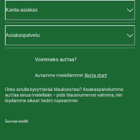
Kanta-asiakas
Asiakaspalvelu
Voimmeko auttaa?
Autamme mielellämme!
Aloita chat!
Onko sinulla kysyttävää tilauksestasi? Asiakaspalvelumme
auttaa sinua mielellään – pidä tilausnumerosi valmiina, niin
löydämme oikeat tiedot nopeammin.
Seuraa meitä