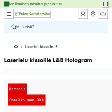
Skip
Nyt ilmainen toimitus ja palautus!
to
Content
Koirat
Laserlelu kissoille L&B Hologram
Kissat
Pieneläimet
Eläinlääkäriruoat
Laserlelu kissoille L&B Hologram
Tuotemerkit
Uutuudet
Tarjoukset
Palvelut
Kampanja
Osta 3 kpl, saat -30 %