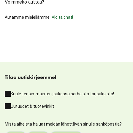
Voimmeko auttaa?
Autamme mielellämme!
Aloita chat!
Tilaa uutiskirjeemme!
Kuulet ensimmäisten joukossa parhaista tarjouksista!
Uutuudet & tuotevinkit
Mistä aiheista haluat meidän lähettävän sinulle sähköpostia?