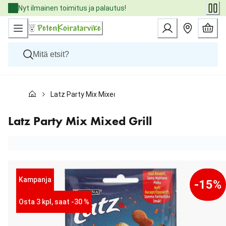
Skip
Nyt ilmainen toimitus ja palautus!
to
Content
Koirat
Latz Party Mix Mixed Grill
Kissat
Pieneläimet
Eläinlääkäriruoat
Latz Party Mix Mixed Grill
Tuotemerkit
Uutuudet
Tarjoukset
Palvelut
Kampanja
-15%
Osta 3 kpl, saat -30 %