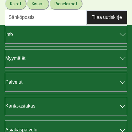
Koirat
Kissat
Pieneläimet
Tilaa uutiskirje
Info
Myymälät
Palvelut
Kanta-asiakas
Asiakaspalvelu