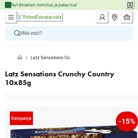
Skip
Nyt ilmainen toimitus ja palautus!
to
Content
Koirat
Latz Sensations Crunchy Country 10x85g
Kissat
Pieneläimet
Eläinlääkäriruoat
Latz Sensations Crunchy Country
Tuotemerkit
10x85g
Uutuudet
Tarjoukset
Palvelut
Kampanja
-15%