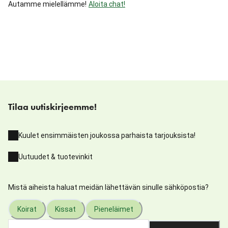
Autamme mielellämme!
Aloita chat!
Tilaa uutiskirjeemme!
Kuulet ensimmäisten joukossa parhaista tarjouksista!
Uutuudet & tuotevinkit
Mistä aiheista haluat meidän lähettävän sinulle sähköpostia?
Koirat
Kissat
Pieneläimet