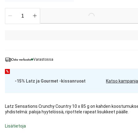
Loading...
Osta verkosta
Varastossa
%
-15% Latz ja Gourmet -kissanruoat
Katso kampanja
Latz Sensations Crunchy Country 10 x 85 g on kahden koostumuks
yhdistelmä: paloja hyytelössä, ripottele rapeat lisukkeet päälle.
Lisätietoja