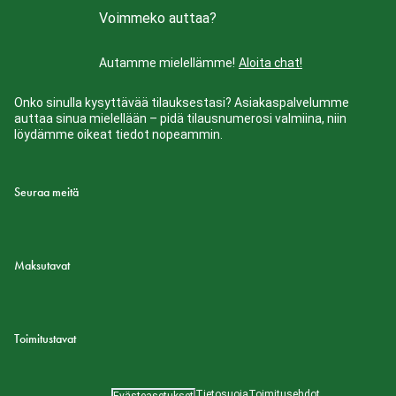
Voimmeko auttaa?
Autamme mielellämme!
Aloita chat!
Onko sinulla kysyttävää tilauksestasi? Asiakaspalvelumme
auttaa sinua mielellään – pidä tilausnumerosi valmiina, niin
löydämme oikeat tiedot nopeammin.
Seuraa meitä
Maksutavat
Toimitustavat
Tietosuoja
Toimitusehdot