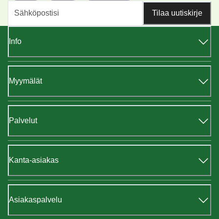
Tilaa uutiskirje
Info
Myymälät
Palvelut
Kanta-asiakas
Asiakaspalvelu