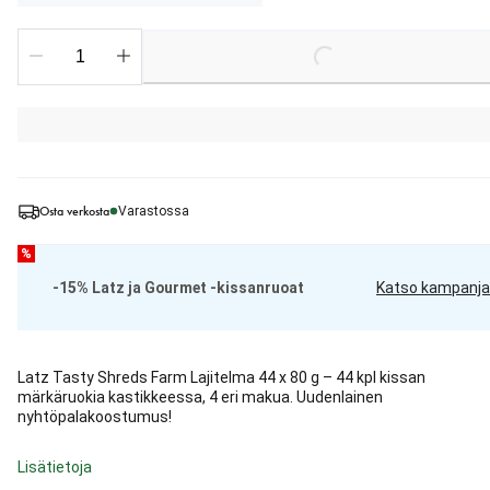
Loading...
Osta verkosta
Varastossa
%
-15% Latz ja Gourmet -kissanruoat
Katso kampanja
Latz Tasty Shreds Farm Lajitelma 44 x 80 g – 44 kpl kissan
märkäruokia kastikkeessa, 4 eri makua. Uudenlainen
nyhtöpalakoostumus!
Lisätietoja