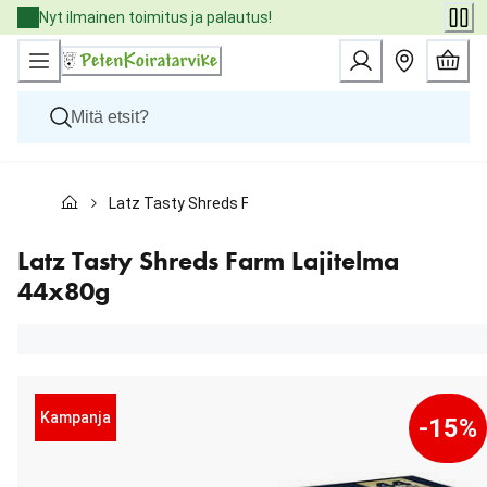
Skip
Nyt ilmainen toimitus ja palautus!
to
Content
Koirat
Latz Tasty Shreds Farm Lajitelma 44x80g
Kissat
Pieneläimet
Eläinlääkäriruoat
Latz Tasty Shreds Farm Lajitelma
Tuotemerkit
44x80g
Uutuudet
Tarjoukset
Palvelut
Kampanja
-15%