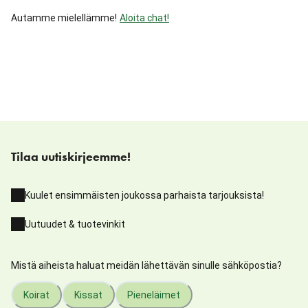
Autamme mielellämme!
Aloita chat!
Tilaa uutiskirjeemme!
Kuulet ensimmäisten joukossa parhaista tarjouksista!
Uutuudet & tuotevinkit
Mistä aiheista haluat meidän lähettävän sinulle sähköpostia?
Koirat
Kissat
Pieneläimet