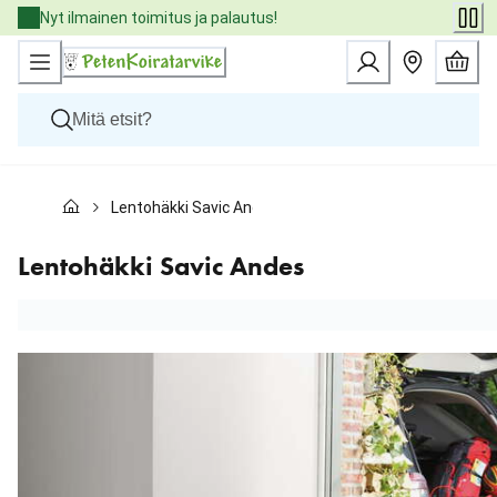
Skip
Nyt ilmainen toimitus ja palautus!
to
Content
Koirat
Lentohäkki Savic Andes
Kissat
Pieneläimet
Eläinlääkäriruoat
Lentohäkki Savic Andes
Tuotemerkit
Uutuudet
Tarjoukset
Palvelut