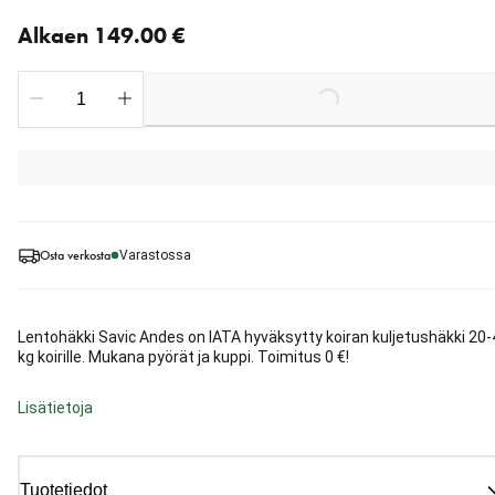
Nykyinen hinta alkaen 149.00 €
Alkaen 149.00 €
Loading...
Osta verkosta
Varastossa
Lentohäkki Savic Andes on IATA hyväksytty koiran kuljetushäkki 20-
kg koirille. Mukana pyörät ja kuppi. Toimitus 0 €!
Lisätietoja
Tuotetiedot