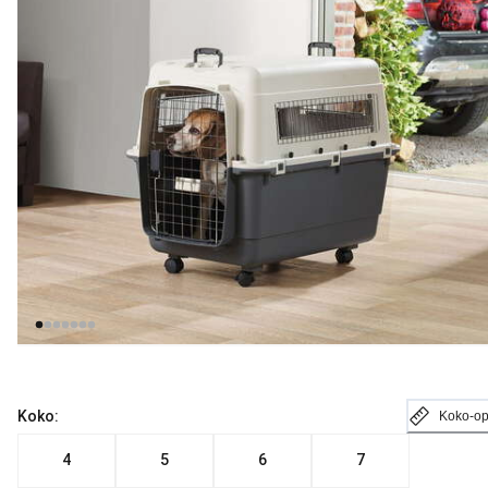
Koko:
Koko-o
4
5
6
7