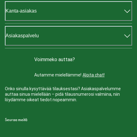
Kanta-asiakas
Asiakaspalvelu
Voimmeko auttaa?
Autamme mielellämme!
Aloita chat!
Onko sinulla kysyttävää tilauksestasi? Asiakaspalvelumme
auttaa sinua mielellään – pidä tilausnumerosi valmiina, niin
löydämme oikeat tiedot nopeammin.
Seuraa meitä