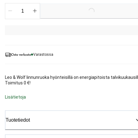
Loading...
Osta verkosta
Varastossa
Leo & Wolf linnunruoka hyönteisillä on energiapitoista talvikuukausill
Toimitus 0 €!
Lisätietoja
Tuotetiedot