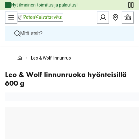
Skip
Nyt ilmainen toimitus ja palautus!
to
Content
Koirat
Leo & Wolf linnunruoka hyönteisillä 600 g
Kissat
Pieneläimet
Eläinlääkäriruoat
Leo & Wolf linnunruoka hyönteisillä
Tuotemerkit
600 g
Uutuudet
Tarjoukset
Palvelut