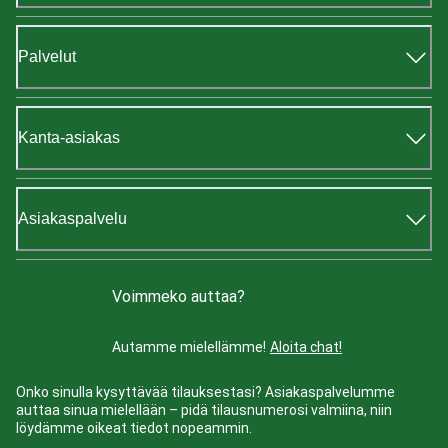
Palvelut
Kanta-asiakas
Asiakaspalvelu
Voimmeko auttaa?
Autamme mielellämme!
Aloita chat!
Onko sinulla kysyttävää tilauksestasi? Asiakaspalvelumme
auttaa sinua mielellään – pidä tilausnumerosi valmiina, niin
löydämme oikeat tiedot nopeammin.