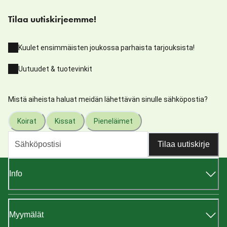
Tilaa uutiskirjeemme!
Kuulet ensimmäisten joukossa parhaista tarjouksista!
Uutuudet & tuotevinkit
Mistä aiheista haluat meidän lähettävän sinulle sähköpostia?
Koirat
Kissat
Pieneläimet
Tilaa uutiskirje
Info
Myymälät