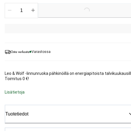
Loading...
Osta verkosta
Varastossa
Leo & Wolf -linnunruoka pähkinöillä on energiapitoista talvikuukausill
Toimitus 0 €!
Lisätietoja
Tuotetiedot