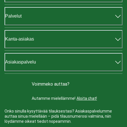
Palvelut
Kanta-asiakas
Asiakaspalvelu
Voimmeko auttaa?
Autamme mielellämme!
Aloita chat!
Onko sinulla kysyttävää tilauksestasi? Asiakaspalvelumme
auttaa sinua mielellään – pidä tilausnumerosi valmiina, niin
löydämme oikeat tiedot nopeammin.