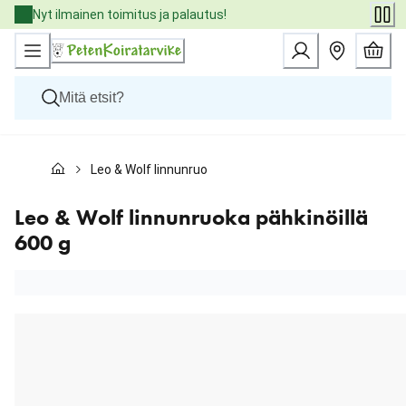
Skip
Nyt ilmainen toimitus ja palautus!
to
Content
Koirat
Leo & Wolf linnunruoka pähkinöillä 600 g
Kissat
Pieneläimet
Eläinlääkäriruoat
Leo & Wolf linnunruoka pähkinöillä
Tuotemerkit
600 g
Uutuudet
Tarjoukset
Palvelut