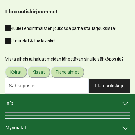
Tilaa uutiskirjeemme!
Kuulet ensimmäisten joukossa parhaista tarjouksista!
Uutuudet & tuotevinkit
Mistä aiheista haluat meidän lähettävän sinulle sähköpostia?
Koirat
Kissat
Pieneläimet
Tilaa uutiskirje
Info
Myymälät