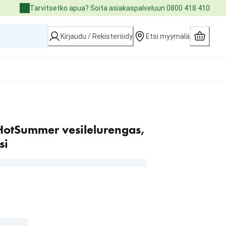
Tarvitsetko apua? Soita asiakaspalveluun 0800 418 410
Kirjaudu / Rekisteröidy
Etsi myymälä
 HotSummer vesilelurengas,
si
€