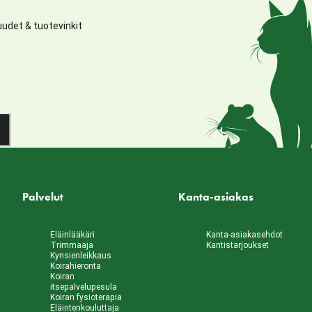
udet & tuotevinkit
Palvelut
Kanta-asiakas
Eläinlääkäri
Kanta-asiakasehdot
Trimmaaja
Kantistarjoukset
Kynsienleikkaus
Koirahieronta
Koiran
itsepalvelupesula
Koiran fysioterapia
Eläintenkouluttaja