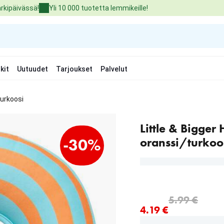
arkipäivässä!
Yli 10 000 tuotetta lemmikeille!
kit
Uutuudet
Tarjoukset
Palvelut
turkoosi
Little & Bigger
oranssi/turkoo
-30%
nykyinen hinta 4.19 €
alkuperäinen hinta 5.99 
5.99 €
4.19 €