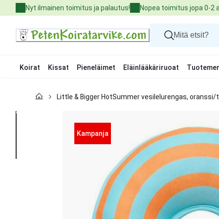
Skip
Nyt ilmainen toimitus ja palautus!
Nopea toimitus jopa 0-2 
to
Content
Koirat
Kissat
Pieneläimet
Eläinlääkäriruoat
Tuotemer
Koirat
Little & Bigger HotSummer vesilelurengas, oranssi/
Kissat
Pieneläimet
Eläinlääkäriruoat
Tuotemerkit
Kampanja
Uutuudet
Tarjoukset
Palvelut