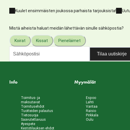
Kuulet ensimmäisten joukossa parhaista tarjouksista!
Uutu
Mistä aiheista haluat meidän lähettävän sinulle sähköpostia?
Koirat
Kissat
Pieneläimet
Tilaa uutiskirje
Info
Myymälät
Toimitus- ja
Espoo
maksutavat
Lahti
Toimitusehdot
Vantaa
Tuotteiden palautus
Raisio
Tietosuoja
Pirkkala
Saavutettavuus
Oulu
#yespete
Kestotilauksen ehdot