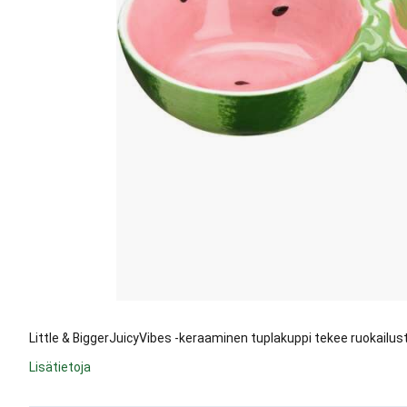
Little & BiggerJuicyVibes -keraaminen tuplakuppi tekee ruokailusta
Lisätietoja