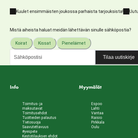
Kuulet ensimmäisten joukossa parhaista tarjouksista!
Uutu
Mistä aiheista haluat meidän lähettävän sinulle sähköpostia?
Koirat
Kissat
Pieneläimet
Tilaa uutiskirje
Info
Myymälät
Toimitus- ja
Espoo
maksutavat
Lahti
Toimitusehdot
Vantaa
Tuotteiden palautus
Raisio
Tietosuoja
Pirkkala
Saavutettavuus
Oulu
#yespete
Kestotilauksen ehdot