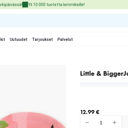
arkipäivässä!
Yli 10 000 tuotetta lemmikeille!
kit
Uutuudet
Tarjoukset
Palvelut
Little & Bigge
nykyinen hinta 12.99 €
12.99 €