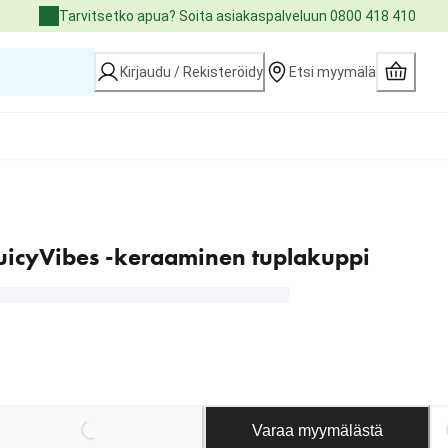
Tarvitsetko apua? Soita asiakaspalveluun 0800 418 410
Kirjaudu / Rekisteröidy
Etsi myymälä
rJuicyVibes -keraaminen tuplakuppi
Varaa myymälästä