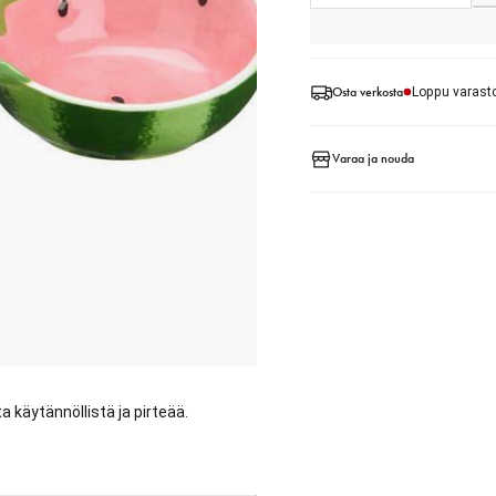
Osta verkosta
Loppu varast
Varaa ja nouda
 käytännöllistä ja pirteää.