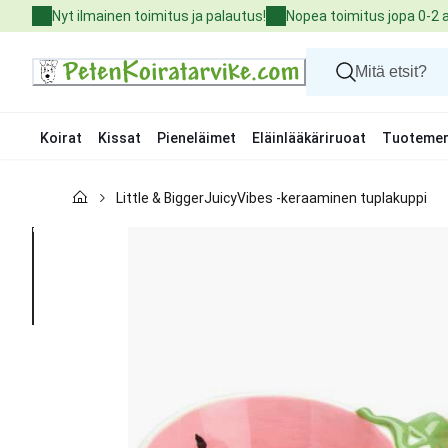
Skip
Nyt ilmainen toimitus ja palautus!
Nopea toimitus jopa 0-2 
to
Content
Koirat
Kissat
Pieneläimet
Eläinlääkäriruoat
Tuotemer
Koirat
Little & BiggerJuicyVibes -keraaminen tuplakuppi
Kissat
Pieneläimet
Eläinlääkäriruoat
Tuotemerkit
Uutuudet
Tarjoukset
Palvelut