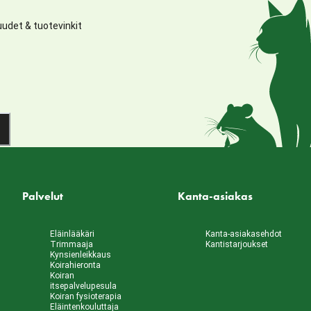
udet & tuotevinkit
Palvelut
Kanta-asiakas
Eläinlääkäri
Kanta-asiakasehdot
Trimmaaja
Kantistarjoukset
Kynsienleikkaus
Koirahieronta
Koiran
itsepalvelupesula
Koiran fysioterapia
Eläintenkouluttaja