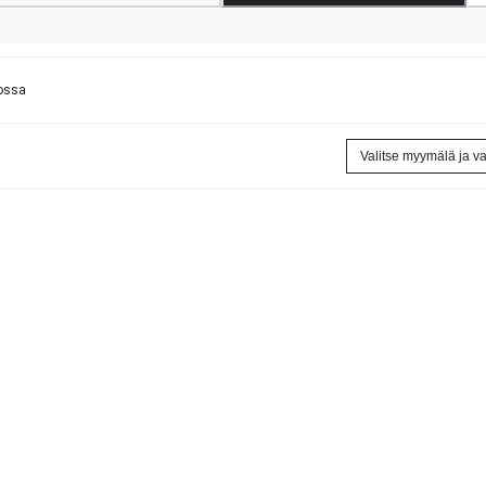
Loading...
Loading
ossa
Valitse myymälä ja v