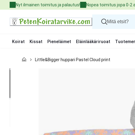
Skip
Nyt ilmainen toimitus ja palautus!
Nopea toimitus jopa 0-2 
to
Content
Koirat
Kissat
Pieneläimet
Eläinlääkäriruoat
Tuotemer
Koirat
Little&Bigger huppari Pastel Cloud print
Kissat
Pieneläimet
Eläinlääkäriruoat
Tuotemerkit
Uutuudet
Tarjoukset
Palvelut