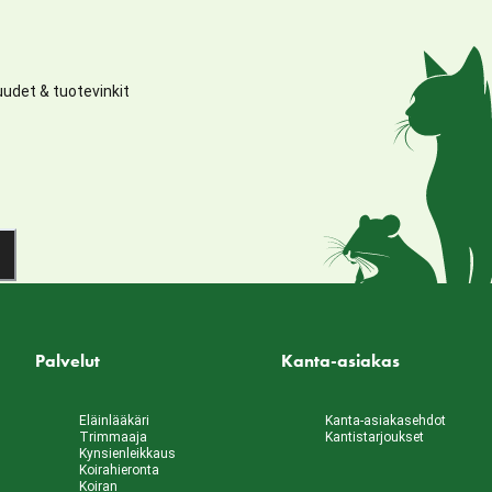
udet & tuotevinkit
Palvelut
Kanta-asiakas
Eläinlääkäri
Kanta-asiakasehdot
Trimmaaja
Kantistarjoukset
Kynsienleikkaus
Koirahieronta
Koiran