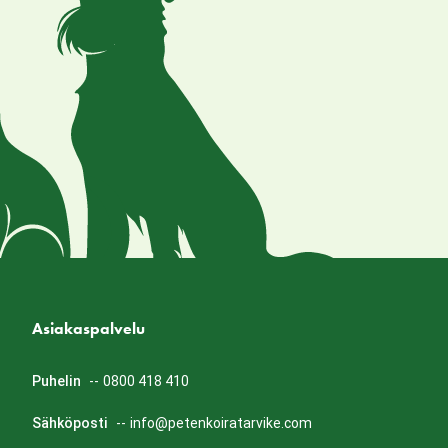
Asiakaspalvelu
Puhelin
--
0800 418 410
Sähköposti
--
info@petenkoiratarvike.com