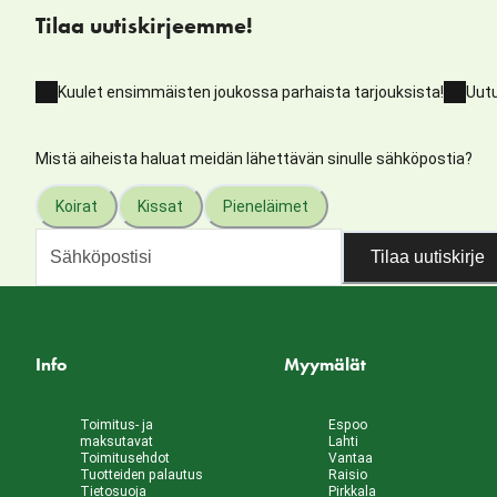
Tilaa uutiskirjeemme!
Kuulet ensimmäisten joukossa parhaista tarjouksista!
Uutu
Mistä aiheista haluat meidän lähettävän sinulle sähköpostia?
Koirat
Kissat
Pieneläimet
Tilaa uutiskirje
Info
Myymälät
Toimitus- ja
Espoo
maksutavat
Lahti
Toimitusehdot
Vantaa
Tuotteiden palautus
Raisio
Tietosuoja
Pirkkala