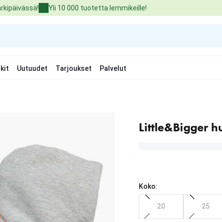
arkipäivässä!
Yli 10 000 tuotetta lemmikeille!
kit
Uutuudet
Tarjoukset
Palvelut
Little&Bigger h
Koko:
20
25