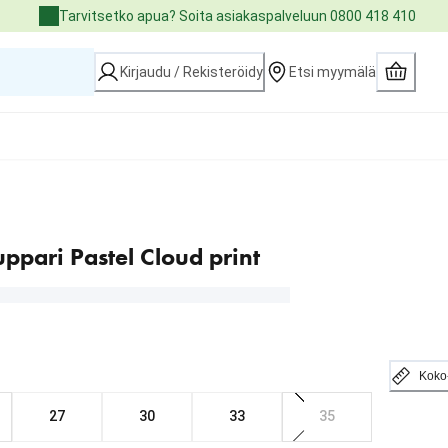
Tarvitsetko apua? Soita asiakaspalveluun 0800 418 410
Kirjaudu / Rekisteröidy
Etsi myymälä
uppari Pastel Cloud print
Koko
27
30
33
35