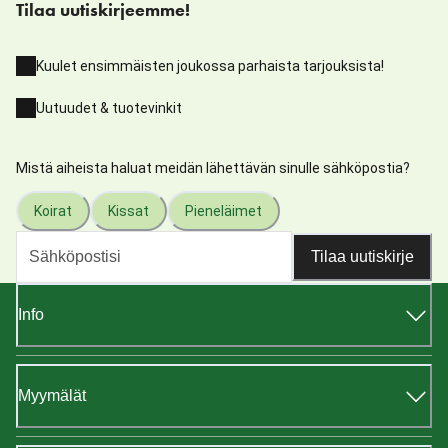
Tilaa uutiskirjeemme!
Kuulet ensimmäisten joukossa parhaista tarjouksista!
Uutuudet & tuotevinkit
Mistä aiheista haluat meidän lähettävän sinulle sähköpostia?
Koirat
Kissat
Pieneläimet
Tilaa uutiskirje
Info
Myymälät