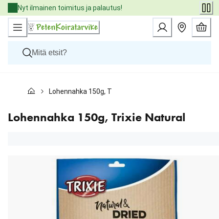
Skip
Nyt ilmainen toimitus ja palautus!
to
Content
Koirat
Lohennahka 150g, Trixie Natural
Kissat
Pieneläimet
Eläinlääkäriruoat
Lohennahka 150g, Trixie Natural
Tuotemerkit
Uutuudet
Tarjoukset
Palvelut