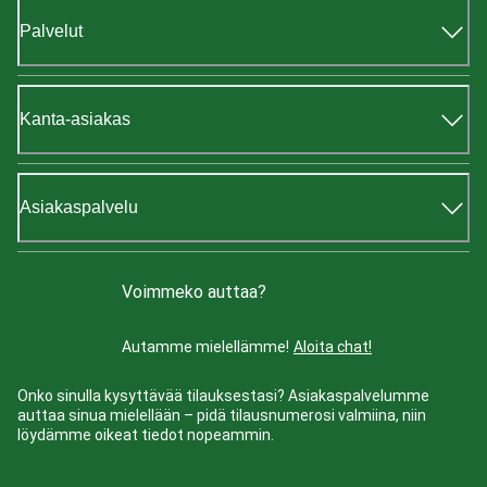
Palvelut
Kanta-asiakas
Asiakaspalvelu
Voimmeko auttaa?
Autamme mielellämme!
Aloita chat!
Onko sinulla kysyttävää tilauksestasi? Asiakaspalvelumme
auttaa sinua mielellään – pidä tilausnumerosi valmiina, niin
löydämme oikeat tiedot nopeammin.