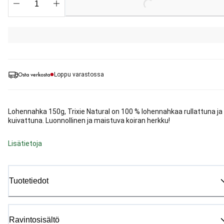
Loading...
Osta verkosta
Loppu varastossa
Lohennahka 150g, Trixie Natural on 100 % lohennahkaa rullattuna ja
kuivattuna. Luonnollinen ja maistuva koiran herkku!
Lisätietoja
Tuotetiedot
Ravintosisältö