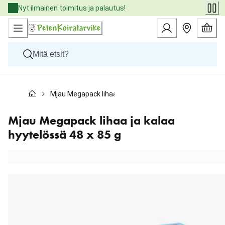
Skip
Nyt ilmainen toimitus ja palautus!
to
Content
Koirat
Mjau Megapack lihaa ja kalaa hyytelössä 48 x 85 g
Kissat
Pieneläimet
Eläinlääkäriruoat
Mjau Megapack lihaa ja kalaa
Tuotemerkit
hyytelössä 48 x 85 g
Uutuudet
Tarjoukset
Palvelut