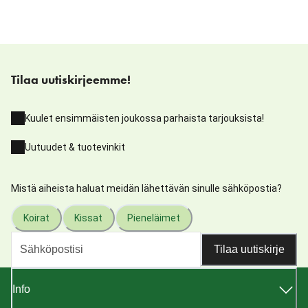
Tilaa uutiskirjeemme!
Kuulet ensimmäisten joukossa parhaista tarjouksista!
Uutuudet & tuotevinkit
Mistä aiheista haluat meidän lähettävän sinulle sähköpostia?
Koirat
Kissat
Pieneläimet
Tilaa uutiskirje
Info