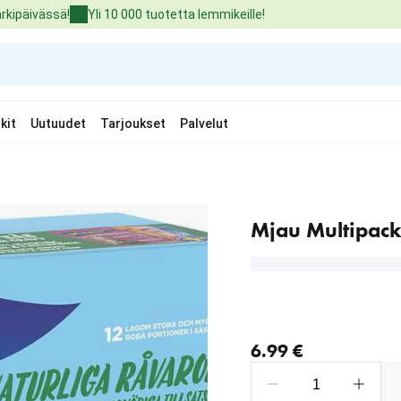
arkipäivässä!
Yli 10 000 tuotetta lemmikeille!
kit
Uutuudet
Tarjoukset
Palvelut
Mjau Multipack 
nykyinen hinta 6.99 €
6.99 €