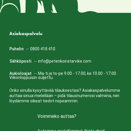
Asiakaspalvelu
Puhelin
--
0800 418 410
Sähköposti
--
info@petenkoiratarvike.com
Aukioloajat
--
Ma-ti ja to-pe 9.00 - 17.00, ke 10.00 - 17.00.
Viikonloppuisin suljettu.
Onko sinulla kysyttävää tilauksestasi? Asiakaspalvelumme
auttaa sinua mielellään – pidä tilausnumerosi valmiina, niin
löydämme oikeat tiedot nopeammin.
Voimmeko auttaa?
Autamme mielellämme!
Aloita chat!