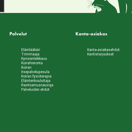
Palvelut
Kanta-asiakas
Eläinlääkäri
Kanta-asiakasehdot
Trimmaaja
Kantistarjoukset
Kynsienleikkaus
Koirahieronta
Koiran
itsepalvelupesula
Koiran fysioterapia
Eläintenkouluttaja
Ravitsemusneuvoja
Palveluiden ehdot