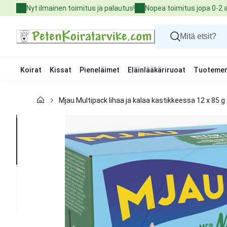
Skip
Nyt ilmainen toimitus ja palautus!
Nopea toimitus jopa 0-2 
to
Content
Koirat
Kissat
Pieneläimet
Eläinlääkäriruoat
Tuotemer
Koirat
Mjau Multipack lihaa ja kalaa kastikkeessa 12 x 85 g
Kissat
Pieneläimet
Eläinlääkäriruoat
Tuotemerkit
Uutuudet
Tarjoukset
Palvelut