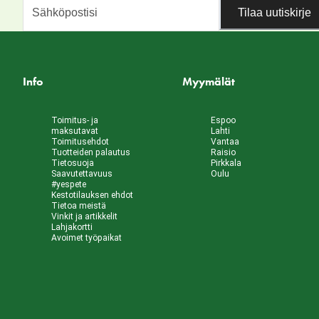
Tilaa uutiskirje
Info
Myymälät
Toimitus- ja
Espoo
maksutavat
Lahti
Toimitusehdot
Vantaa
Tuotteiden palautus
Raisio
Tietosuoja
Pirkkala
Saavutettavuus
Oulu
#yespete
Kestotilauksen ehdot
Tietoa meistä
Vinkit ja artikkelit
Lahjakortti
Avoimet työpaikat