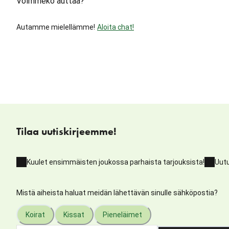
Voimmeko auttaa?
Autamme mielellämme!
Aloita chat!
Tilaa uutiskirjeemme!
Kuulet ensimmäisten joukossa parhaista tarjouksista!
Uutu
Mistä aiheista haluat meidän lähettävän sinulle sähköpostia?
Koirat
Kissat
Pieneläimet